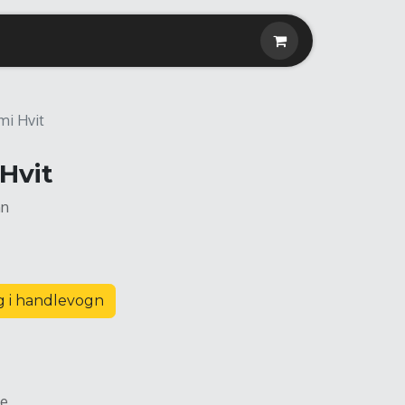
mi Hvit
Hvit
nn
 i handlevogn
ee