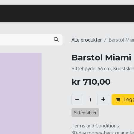
Alle produkter
Barstol Mia
Barstol Miami 
Sittehøyde: 66 cm, Kunstski
kr
710,00
Legg
Sittemøbler
Terms and Conditions
30-day money-back guarant